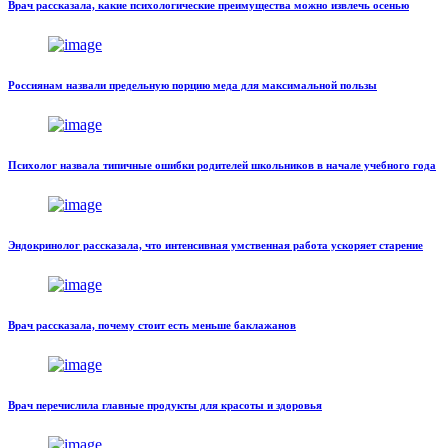
Врач рассказала, какие психологические преимущества можно извлечь осенью
Россиянам назвали предельную порцию меда для максимальной пользы
Психолог назвала типичные ошибки родителей школьников в начале учебного года
Эндокринолог рассказала, что интенсивная умственная работа ускоряет старение
Врач рассказала, почему стоит есть меньше баклажанов
Врач перечислила главные продукты для красоты и здоровья