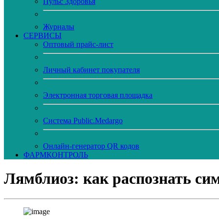
Пульс Здоровья
Журналы
CЕРВИСЫ
Оптовый прайс-лист
Личный кабинет покупателя
Электронная торговая площадка
Система Public.Medargo
Онлайн-генератор QR кодов
ФАРМКОНТРОЛЬ
Лямблиоз: как распознать с