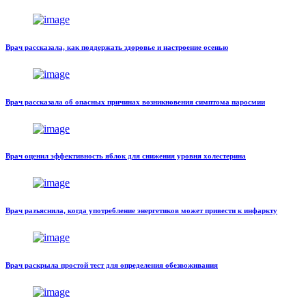
Врач рассказала, как поддержать здоровье и настроение осенью
Врач рассказала об опасных причинах возникновения симптома паросмии
Врач оценил эффективность яблок для снижения уровня холестерина
Врач разъяснила, когда употребление энергетиков может привести к инфаркту
Врач раскрыла простой тест для определения обезвоживания