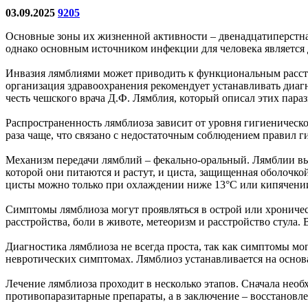
03.09.2025
9205
Основные зоны их жизненной активности – двенадцатиперстная
однако основным источником инфекции для человека является 
Инвазия лямблиями может приводить к функциональным расстр
организация здравоохранения рекомендует устанавливать диа
честь чешского врача Д.Ф. Лямблия, который описал этих параз
Распространенность лямблиоза зависит от уровня гигиенической
раза чаще, что связано с недостаточным соблюдением правил г
Механизм передачи лямблий – фекально-оральный. Лямблии выво
которой они питаются и растут, и циста, защищенная оболочкой
цисты можно только при охлаждении ниже 13°C или кипячени
Симптомы лямблиоза могут проявляться в острой или хрониче
расстройства, боли в животе, метеоризм и расстройство стула
Диагностика лямблиоза не всегда проста, так как симптомы м
невротических симптомах. Лямблиоз устанавливается на основ
Лечение лямблиоза проходит в несколько этапов. Сначала необ
противопаразитарные препараты, а в заключение – восстанов