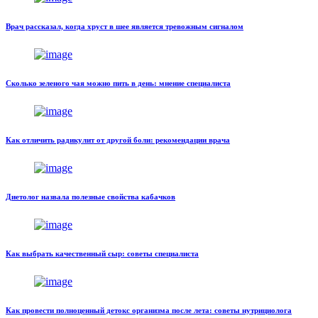
Врач рассказал, когда хруст в шее является тревожным сигналом
Сколько зеленого чая можно пить в день: мнение специалиста
Как отличить радикулит от другой боли: рекомендации врача
Диетолог назвала полезные свойства кабачков
Как выбрать качественный сыр: советы специалиста
Как провести полноценный детокс организма после лета: советы нутрициолога