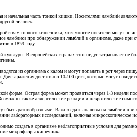
 и начальная часть тонкой кишки. Носителями лямблий являютс
другой человек.
ойствам тонкого кишечника, хотя многие носители могут не ис
гноз лямблиоз при обнаружении лямблий в организме, даже при
итов в 1859 году.
 культуры. В европейских странах этот недуг затрагивает не бол
игиены.
дятся из организма с калом и могут попадать в рот через пищу
. Для заражения достаточно 10-100 цист, которые могут находить
и.
ской форме. Острая форма может проявиться через 1-3 недели п
. Возможны также аллергические реакции и невротические симпто
огут быть разнообразными. Важно сдать анализы на лямблии при
ании лабораторных исследований, включая микроскопическое ис
ходимо создать в организме неблагоприятные условия для размн
ление микрофлоры кишечника.