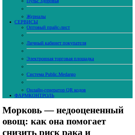
Пульс Здоровья
Журналы
CЕРВИСЫ
Оптовый прайс-лист
Личный кабинет покупателя
Электронная торговая площадка
Система Public.Medargo
Онлайн-генератор QR кодов
ФАРМКОНТРОЛЬ
Морковь — недооцененный
овощ: как она помогает
снизить риск рака и