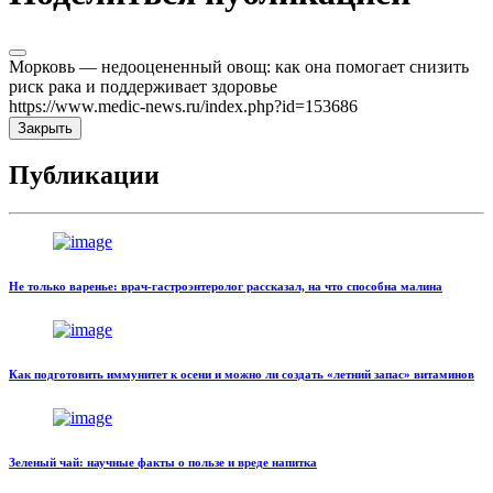
Морковь — недооцененный овощ: как она помогает снизить
риск рака и поддерживает здоровье
https://www.medic-news.ru/index.php?id=153686
Закрыть
Публикации
Не только варенье: врач-гастроэнтеролог рассказал, на что способна малина
Как подготовить иммунитет к осени и можно ли создать «летний запас» витаминов
Зеленый чай: научные факты о пользе и вреде напитка