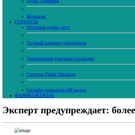
Пульс Здоровья
Журналы
CЕРВИСЫ
Оптовый прайс-лист
Личный кабинет покупателя
Электронная торговая площадка
Система Public.Medargo
Онлайн-генератор QR кодов
ФАРМКОНТРОЛЬ
Эксперт предупреждает: более