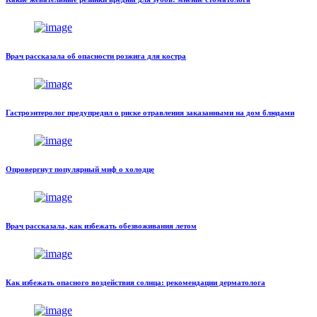
Врач рассказала об опасности розжига для костра
Гастроэнтеролог предупредил о риске отравления заказанными на дом блюдами
Опровергнут популярный миф о холодце
Врач рассказала, как избежать обезвоживания летом
Как избежать опасного воздействия солнца: рекомендации дерматолога