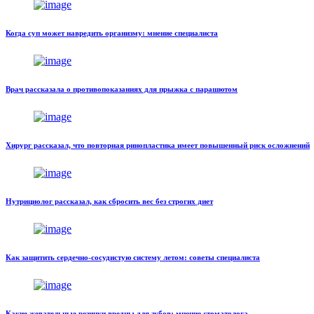
Когда суп может навредить организму: мнение специалиста
Врач рассказала о противопоказаниях для прыжка с парашютом
Хирург рассказал, что повторная ринопластика имеет повышенный риск осложнений
Нутрициолог рассказал, как сбросить вес без строгих диет
Как защитить сердечно-сосудистую систему летом: советы специалиста
Какие жевательные резинки вредны для зубов: мнение стоматолога