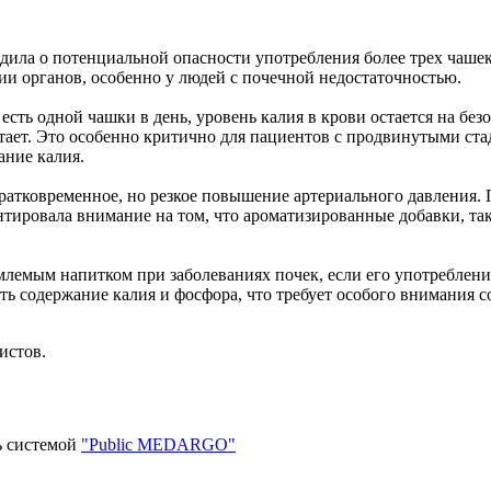
ла о потенциальной опасности употребления более трех чашек к
ии органов, особенно у людей с почечной недостаточностью.
 есть одной чашки в день, уровень калия в крови остается на бе
стает. Это особенно критично для пациентов с продвинутыми ст
ание калия.
кратковременное, но резкое повышение артериального давления.
ентировала внимание на том, что ароматизированные добавки, та
млемым напитком при заболеваниях почек, если его употреблени
ть содержание калия и фосфора, что требует особого внимания с
истов.
ь системой
"Public MEDARGO"