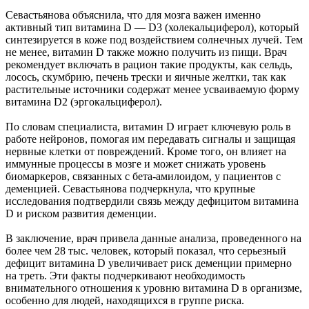
Севастьянова объяснила, что для мозга важен именно
активный тип витамина D — D3 (холекальциферол), который
синтезируется в коже под воздействием солнечных лучей. Тем
не менее, витамин D также можно получить из пищи. Врач
рекомендует включать в рацион такие продукты, как сельдь,
лосось, скумбрию, печень трески и яичные желтки, так как
растительные источники содержат менее усваиваемую форму
витамина D2 (эргокальциферол).
По словам специалиста, витамин D играет ключевую роль в
работе нейронов, помогая им передавать сигналы и защищая
нервные клетки от повреждений. Кроме того, он влияет на
иммунные процессы в мозге и может снижать уровень
биомаркеров, связанных с бета-амилоидом, у пациентов с
деменцией. Севастьянова подчеркнула, что крупные
исследования подтвердили связь между дефицитом витамина
D и риском развития деменции.
В заключение, врач привела данные анализа, проведенного на
более чем 28 тыс. человек, который показал, что серьезный
дефицит витамина D увеличивает риск деменции примерно
на треть. Эти факты подчеркивают необходимость
внимательного отношения к уровню витамина D в организме,
особенно для людей, находящихся в группе риска.