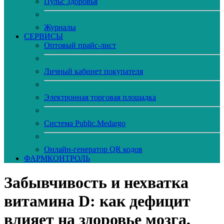
Пульс Здоровья
Журналы
CЕРВИСЫ
Оптовый прайс-лист
Личный кабинет покупателя
Электронная торговая площадка
Система Public.Medargo
Онлайн-генератор QR кодов
ФАРМКОНТРОЛЬ
Забывчивость и нехватка
витамина D: как дефицит
влияет на здоровье мозга,