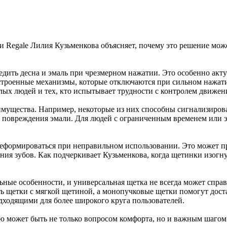
 Regale Лилия Кузьменкова объясняет, почему это решение може
дить десна и эмаль при чрезмерном нажатии. Это особенно актуа
строенные механизмы, которые отключаются при сильном нажатии
лых людей и тех, кто испытывает трудности с контролем движен
ущества. Например, некоторые из них способны сигнализировать
 повреждения эмали. Для людей с ограниченным временем или 
формироваться при неправильном использовании. Это может при
щения зубов. Как подчеркивает Кузьменкова, когда щетинки изогн
ьные особенности, и универсальная щетка не всегда может спра
ь щетки с мягкой щетиной, а монопучковые щетки помогут дост
дходящими для более широкого круга пользователей.
ю может быть не только вопросом комфорта, но и важным шагом