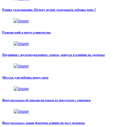
Раннее укладывание. Почему нужно укладывать ребенка рано ?
Развеян миф о вреде одиночества
Наушники с шумоподавлением: плюсы, минусы и влияние на здоровье
Массаж для ребенка перед сном
Врач рассказал об опасности отказа от продуктов с глютеном
Врач рассказал, какие факторы влияют на рост человека