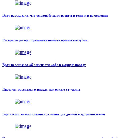
Врач рассказала, что тепловой удар грозит и в тени, и в помещении
Раскрыта распространенная ошибка при чистке зубов
Врач рассказала об опасности кофе в жаркую погоду
Диетолог рассказал о рисках при отказе от ужина
Геронтолог назвал главные условия для долгой и здоровой жизни