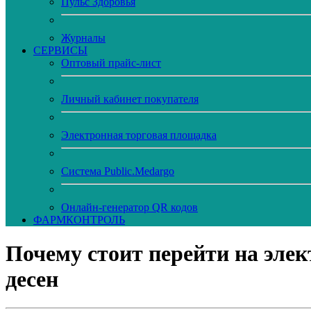
Пульс Здоровья
Журналы
CЕРВИСЫ
Оптовый прайс-лист
Личный кабинет покупателя
Электронная торговая площадка
Система Public.Medargo
Онлайн-генератор QR кодов
ФАРМКОНТРОЛЬ
Почему стоит перейти на элек
десен