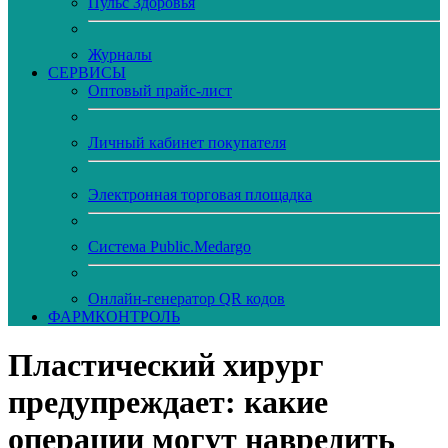
Пульс Здоровья
Журналы
CЕРВИСЫ
Оптовый прайс-лист
Личный кабинет покупателя
Электронная торговая площадка
Система Public.Medargo
Онлайн-генератор QR кодов
ФАРМКОНТРОЛЬ
Пластический хирург
предупреждает: какие
операции могут навредить