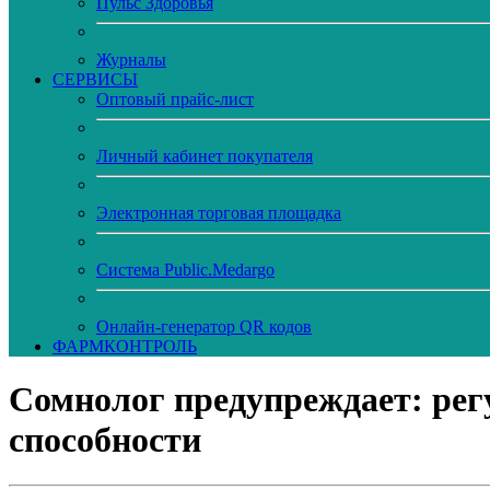
Пульс Здоровья
Журналы
CЕРВИСЫ
Оптовый прайс-лист
Личный кабинет покупателя
Электронная торговая площадка
Система Public.Medargo
Онлайн-генератор QR кодов
ФАРМКОНТРОЛЬ
Сомнолог предупреждает: рег
способности