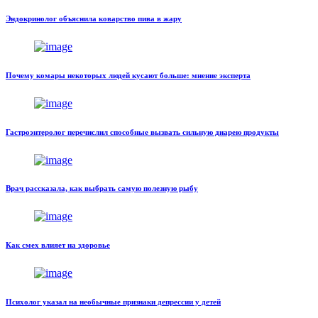
Эндокринолог объяснила коварство пива в жару
Почему комары некоторых людей кусают больше: мнение эксперта
Гастроэнтеролог перечислил способные вызвать сильную диарею продукты
Врач рассказала, как выбрать самую полезную рыбу
Как смех влияет на здоровье
Психолог указал на необычные признаки депрессии у детей