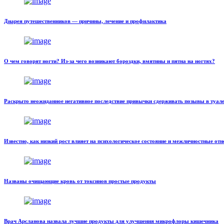
Диарея путешественников — причины, лечение и профилактика
О чем говорят ногти? Из-за чего возникают бороздки, вмятины и пятна на ногтях?
Раскрыто неожиданное негативное последствие привычки сдерживать позывы в туал
Известно, как низкий рост влияет на психологическое состояние и межличностные от
Названы очищающие кровь от токсинов простые продукты
Врач Арсланова назвала лучшие продукты для улучшения микрофлоры кишечника