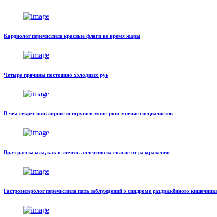
Кардиолог перечислила красные флаги во время жары
Четыре причины постоянно холодных рук
В чем секрет популярности игрушек-монстров: мнение специалистов
Врач рассказала, как отличить аллергию на солнце от раздражения
Гастроэнтеролог перечислила пять заблуждений о синдроме раздражённого кишечник