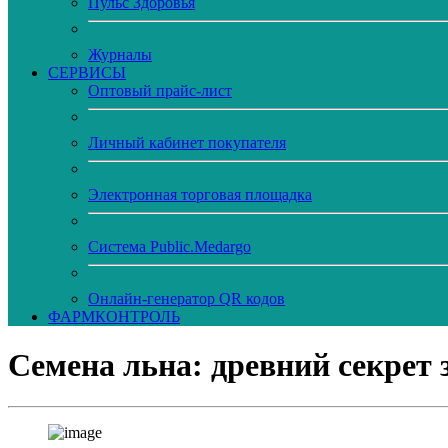
Пульс Здоровья
Журналы
CЕРВИСЫ
Оптовый прайс-лист
Личный кабинет покупателя
Электронная торговая площадка
Система Public.Medargo
Онлайн-генератор QR кодов
ФАРМКОНТРОЛЬ
Семена льна: древний секрет