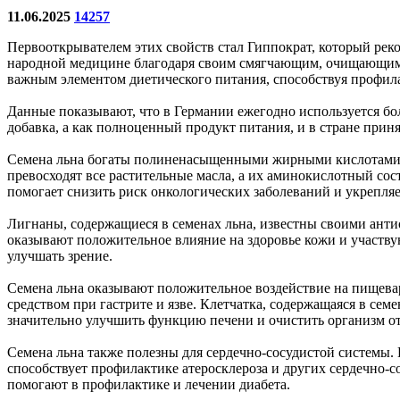
11.06.2025
14257
Первооткрывателем этих свойств стал Гиппократ, который реко
народной медицине благодаря своим смягчающим, очищающим и 
важным элементом диетического питания, способствуя профил
Данные показывают, что в Германии ежегодно используется боле
добавка, а как полноценный продукт питания, и в стране при
Семена льна богаты полиненасыщенными жирными кислотами, в
превосходят все растительные масла, а их аминокислотный со
помогает снизить риск онкологических заболеваний и укрепля
Лигнаны, содержащиеся в семенах льна, известны своими анти
оказывают положительное влияние на здоровье кожи и участву
улучшать зрение.
Семена льна оказывают положительное воздействие на пищевар
средством при гастрите и язве. Клетчатка, содержащаяся в се
значительно улучшить функцию печени и очистить организм от
Семена льна также полезны для сердечно-сосудистой системы.
способствует профилактике атеросклероза и других сердечно-
помогают в профилактике и лечении диабета.