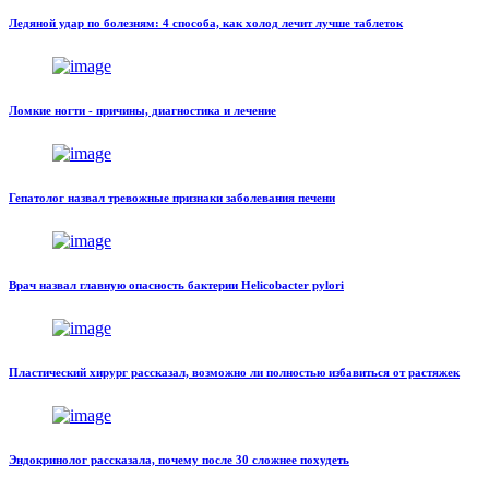
Ледяной удар по болезням: 4 способа, как холод лечит лучше таблеток
Ломкие ногти - причины, диагностика и лечение
Гепатолог назвал тревожные признаки заболевания печени
Врач назвал главную опасность бактерии Helicobacter pylori
Пластический хирург рассказал, возможно ли полностью избавиться от растяжек
Эндокринолог рассказала, почему после 30 сложнее похудеть