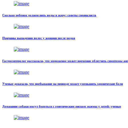
Сколько ребенок должен пить воды в жару: советы специалиста
Причины выпадения волос у женщин после родов
Гастроэнтеролог рассказала, что мороженое может временно облегчить симптомы ан
Ученые доказали, что пребывание на природе может уменьшить хронические боли
Домашние собаки могут бороться с генетическим риском экземы у детей: ученые