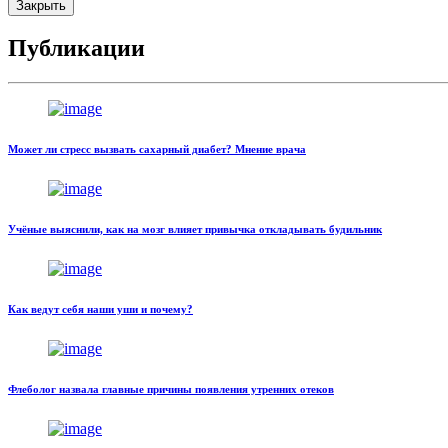
Закрыть
Публикации
Может ли стресс вызвать сахарный диабет? Мнение врача
Учёные выяснили, как на мозг влияет привычка откладывать будильник
Как ведут себя наши уши и почему?
Флеболог назвала главные причины появления утренних отеков