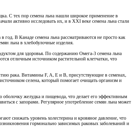
дка. С тех пор семена льна нашли широкое применение в
али активно исследовать их, и в XXI веке семена льна стали
а в год. В Канаде семена льна рассматриваются не просто как
мян льна в хлебобулочные изделия.
дуктом для здоровья. По содержанию Омега-3 семена льна
яются отличным источником растительной клетчатки, что
тию рака. Витамины F, A, E и B, присутствующие в семенах,
 источником селена, который помогает очищать организм и
ю оболочку желудка и пищевода, что делает его эффективным
авиться с запорами. Регулярное употребление семян льна может
ают снижать уровень холестерина и кровяное давление, что
 возникновения гормонально зависимых раковых заболеваний и