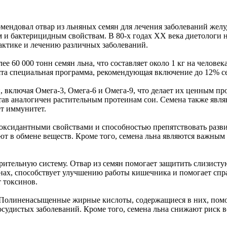
мендовал отвар из льняных семян для лечения заболеваний желу
бактерицидным свойствам. В 80-х годах XX века диетологи нач
актике и лечению различных заболеваний.
е 60 000 тонн семян льна, что составляет около 1 кг на человек
нята специальная программа, рекомендующая включение до 12% се
ключая Омега-3, Омега-6 и Омега-9, что делает их ценным про
став аналогичен растительным протеинам сои. Семена также явл
ет иммунитет.
оксидантными свойствами и способностью препятствовать разви
ют в обмене веществ. Кроме того, семена льна являются важным
ительную систему. Отвар из семян помогает защитить слизисту
менах, способствует улучшению работы кишечника и помогает спр
 токсинов.
 Полиненасыщенные жирные кислоты, содержащиеся в них, помог
сосудистых заболеваний. Кроме того, семена льна снижают риск