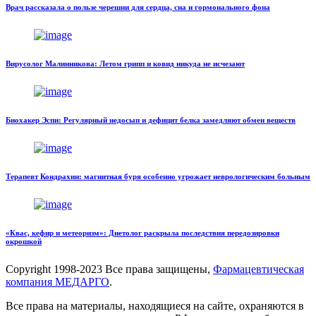
Врач рассказала о пользе черешни для сердца, сна и гормонального фона
Вирусолог Малинникова: Летом грипп и ковид никуда не исчезают
Биохакер Эспи: Регулярный недосып и дефицит белка замедляют обмен веществ
Терапевт Кондрахин: магнитная буря особенно угрожает неврологическим больным
«Квас, кефир и метеоризм»: Диетолог раскрыла последствия передозировки
окрошкой
Copyright
1998-2023 Все права защищены,
Фармацевтическая
компания МЕДАРГО
.
Все права на материалы, находящиеся на сайте, охраняются в