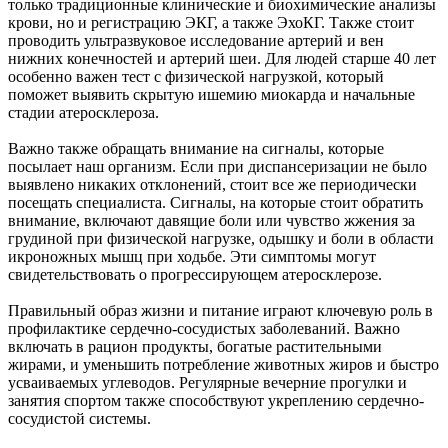
только традиционные клинические и биохимические анализы
крови, но и регистрацию ЭКГ, а также ЭхоКГ. Также стоит
проводить ультразвуковое исследование артерий и вен
нижних конечностей и артерий шеи. Для людей старше 40 лет
особенно важен тест с физической нагрузкой, который
поможет выявить скрытую ишемию миокарда и начальные
стадии атеросклероза.
Важно также обращать внимание на сигналы, которые
посылает наш организм. Если при диспансеризации не было
выявлено никаких отклонений, стоит все же периодически
посещать специалиста. Сигналы, на которые стоит обратить
внимание, включают давящие боли или чувство жжения за
грудиной при физической нагрузке, одышку и боли в области
икроножных мышц при ходьбе. Эти симптомы могут
свидетельствовать о прогрессирующем атеросклерозе.
Правильный образ жизни и питание играют ключевую роль в
профилактике сердечно-сосудистых заболеваний. Важно
включать в рацион продукты, богатые растительными
жирами, и уменьшить потребление животных жиров и быстро
усваиваемых углеводов. Регулярные вечерние прогулки и
занятия спортом также способствуют укреплению сердечно-
сосудистой системы.