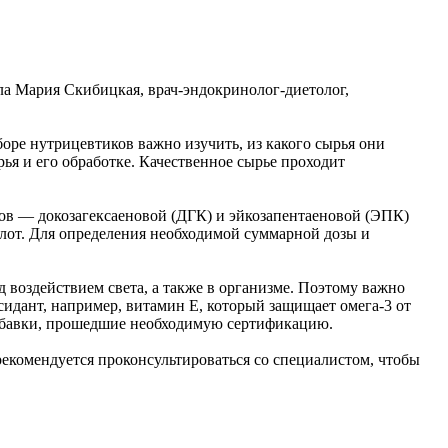
ла Мария Скибицкая, врач-эндокринолог-диетолог,
оре нутрицевтиков важно изучить, из какого сырья они
я и его обработке. Качественное сырье проходит
ов — докозагексаеновой (ДГК) и эйкозапентаеновой (ЭПК)
слот. Для определения необходимой суммарной дозы и
 воздействием света, а также в организме. Поэтому важно
сидант, например, витамин Е, который защищает омега-3 от
 добавки, прошедшие необходимую сертификацию.
рекомендуется проконсультироваться со специалистом, чтобы