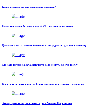
Какие анализы можно сдавать не натощак?
Как есть куличи без вреда для ЖКТ: рекомендации врача
Диетолог назвала самые безопасные ингредиенты для покраски яиц
Стоматолог рассказала, как часто надо менять зубную щетку
Врач назвала витамины, дефицит которых провоцирует депрессию
Эксперт рассказал, как снизить риск болезни Паркинсона