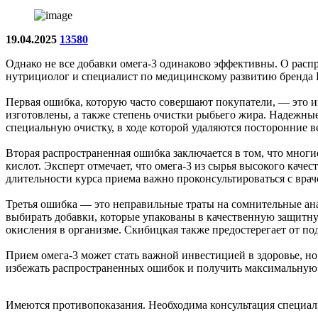
19.04.2025
13580
Однако не все добавки омега-3 одинаково эффективны. О расп
нутрициолог и специалист по медицинскому развитию бренда 
Первая ошибка, которую часто совершают покупатели, — это и
изготовлены, а также степень очистки рыбьего жира. Надежны
специальную очистку, в ходе которой удаляются посторонние в
Вторая распространенная ошибка заключается в том, что мно
кислот. Эксперт отмечает, что омега-3 из сырья высокого кач
длительности курса приема важно проконсультироваться с врач
Третья ошибка — это неправильные траты на сомнительные анал
выбирать добавки, которые упакованы в качественную защитную
окисления в организме. Скибицкая также предостерегает от п
Прием омега-3 может стать важной инвестицией в здоровье, но
избежать распространенных ошибок и получить максимальную 
Имеются противопоказания. Необходима консультация специал