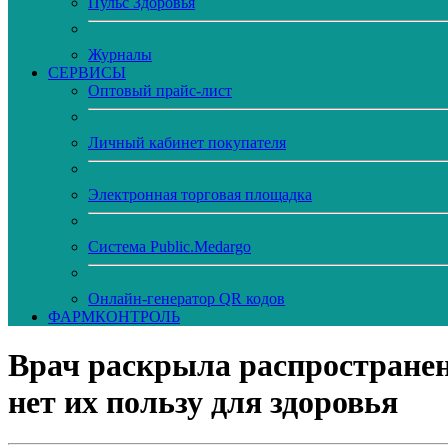
Пульс Здоровья
Журналы
CЕРВИСЫ
Оптовый прайс-лист
Личный кабинет покупателя
Электронная торговая площадка
Система Public.Medargo
Онлайн-генератор QR кодов
ФАРМКОНТРОЛЬ
Врач раскрыла распространен
нет их пользу для здоровья