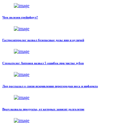
Чем полезен грейпфрут?
Гастроэнтеролог назвал безопасные дозы яиц и куличей
Стоматолог Антонов назвал 5 ошибок при чистке зубов
Лор рассказал о связи искривления перегородки носа и инфаркта
Врач назвала продукты, от которых зависит долголетие