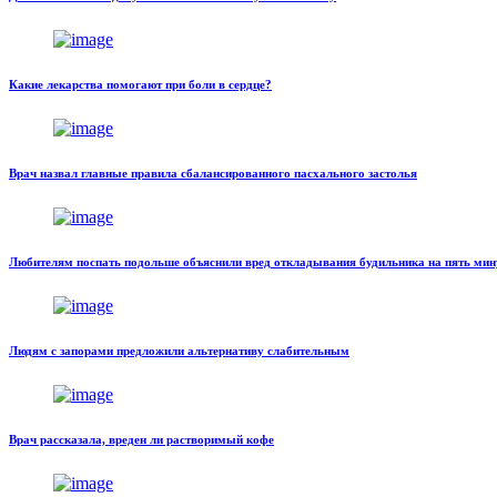
Какие лекарства помогают при боли в сердце?
Врач назвал главные правила сбалансированного пасхального застолья
Любителям поспать подольше объяснили вред откладывания будильника на пять мин
Людям с запорами предложили альтернативу слабительным
Врач рассказала, вреден ли растворимый кофе