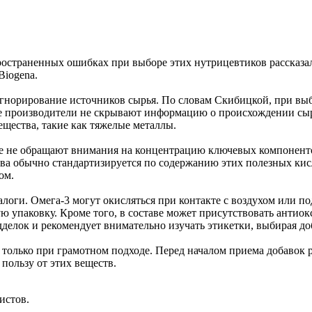
ространенных ошибках при выборе этих нутрицевтиков рассказа
Biogena.
гнорирование источников сырья. По словам Скибицкой, при выб
е производители не скрывают информацию о происхождении сырь
ещества, такие как тяжелые металлы.
гие не обращают внимания на концентрацию ключевых компонент
ества обычно стандартизируется по содержанию этих полезных ки
ом.
оги. Омега-3 могут окисляться при контакте с воздухом или под
 упаковку. Кроме того, в составе может присутствовать антиок
одделок и рекомендует внимательно изучать этикетки, выбирая
 только при грамотном подходе. Перед началом приема добавок 
пользу от этих веществ.
истов.