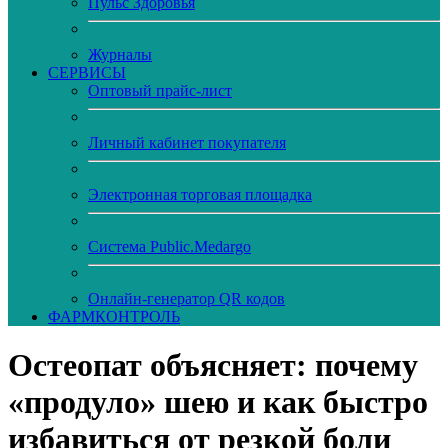
Пульс Здоровья
Журналы
CЕРВИСЫ
Оптовый прайс-лист
Личный кабинет покупателя
Электронная торговая площадка
Система Public.Medargo
Онлайн-генератор QR кодов
ФАРМКОНТРОЛЬ
Остеопат объясняет: почему
«продуло» шею и как быстро
избавиться от резкой боли