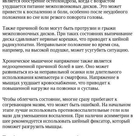
является обострение остеохондроза, когда с возрастом
ухудшается питание межпозвонковых дисков. Это может
привести к воспалению и боли, особенно после неудобного
положения во сне или резкого поворота головы.
Также причиной боли могут быть протрузии и грыжи
межпозвоночных дисков. При таких состояниях выпячивание
диска сдавливает нервные корешки, что приводит к шейной
радикулопатии. Неправильное положение во время сна,
например, на высокой подушке, может усугубить ситуацию.
Хроническое мышечное напряжение также является
недооцененной причиной болей в шее. Оно может
развиваться из-за неправильной осанки или длительного
использования компьютера и смартфона. Напряжение в
мышцах ухудшает кровоснабжение, что приводит к
повышенной нагрузке на позвонки и суставы.
Чтобы облегчить состояние, многие сразу прибегают к
согревающим мазям, что может быть ошибкой. На начальном
этапе лучше использовать противовоспалительные гели или
мази для уменьшения воспаления. При наличии асимметрии в
шее рекомендуется использовать шейный фиксатор, который
поможет разгрузить мышцы.