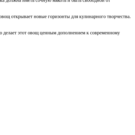
ька должна иметь сочную мякоть и быть свободной от
овощ открывает новые горизонты для кулинарного творчества.
то делает этот овощ ценным дополнением к современному