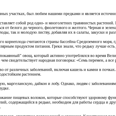
ачных участках, был любим нашими предками и является источн
едставляет собой род одно- и многолетних травянистых растений
я от белого до черного, фиолетового и желтого. Черная и зелен
оды, так и молодую листву, добавляя их в салаты, закуски и ра
ого корнеплода считаются страны бассейна Средиземного моря, г
пулярным продуктом питания. Греки знали, что редьку лучше есть
"покаянный" овощ, который активно употреблялся во время Велик
чем свидетельствует народная поговорка: «Семь перемен, а все 
тво от различных заболеваний, включая кашель и камни в почка
лодостойким растением.
ю, маргеланскую, дайкон и лобу. Однако, людям с заболеваниям
удке.
ржание пищевых волокон, которые способствуют здоровому фун
ий, содержащийся в редьке, необходим для работы сердца и друг
.