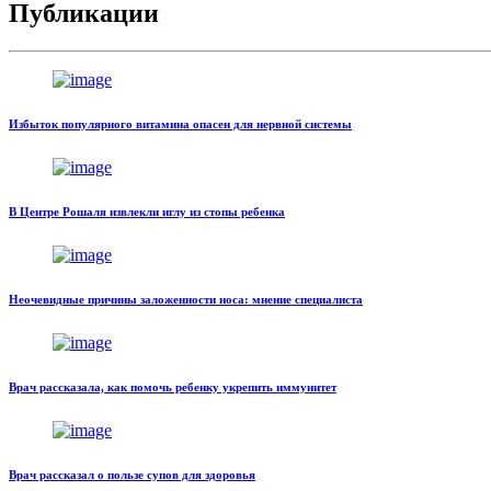
Публикации
Избыток популярного витамина опасен для нервной системы
В Центре Рошаля извлекли иглу из стопы ребенка
Неочевидные причины заложенности носа: мнение специалиста
Врач рассказала, как помочь ребенку укрепить иммунитет
Врач рассказал о пользе супов для здоровья