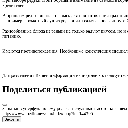
При выборе редьки стоит обращать внимание на свежесть корн
вредителей.
В прошлом редька использовалась для приготовления традицио
Например, ароматный суп из редьки или салат с апельсином и 
Разнообразные блюда из редьки не только радуют вкусом, но
питанию.
Имеются противопоказания. Необходима консультация специал
Для размещения Вашей информации на портале воспользуйтес
Поделиться публикацией
Забытый суперфуд: почему редька заслуживает место на вашем 
https://www.medic-news.ru/index.php?id=144395
Закрыть