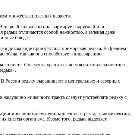
иком множества полезных веществ.
. В первый год жизни она формирует округлый или
ая редька отличаются особой нежностью, а зеленая даже
зличные блюда.
де в диком виде произрастала приморская редька. В Древнем
 до обеда, так как она способствует пищеварению.
ого поста. Она могла храниться до мая и оживляла постное
редька».
х. В России редьку выращивают в центральных и северных
и желудочно-кишечного тракта следует употреблять редьку с
кционированию желудочно-кишечного тракта, а также пектин,
их систем организма. Кроме того, редька выделяет