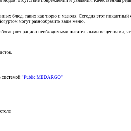
еплодов, отсутствие повреждений и увядания. Качественная ред
нных блюд, таких как тюрю и мазюля. Сегодня этот пикантный 
йогуртом могут разнообразить ваше меню.
 и обогащают рацион необходимыми питательными веществами, ч
истов.
ь системой
"Public MEDARGO"
столе