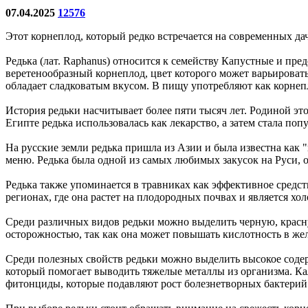
07.04.2025
12576
Этот корнеплод, который редко встречается на современных д
Редька (лат. Raphanus) относится к семейству Капустные и пр
веретенообразный корнеплод, цвет которого может варьироватьс
обладает сладковатым вкусом. В пищу употребляют как корнепл
История редьки насчитывает более пяти тысяч лет. Родиной эт
Египте редька использовалась как лекарство, а затем стала по
На русские земли редька пришла из Азии и была известна как 
меню. Редька была одной из самых любимых закусок на Руси, о 
Редька также упоминается в травниках как эффективное средс
регионах, где она растет на плодородных почвах и является хо
Среди различных видов редьки можно выделить черную, красну
осторожностью, так как она может повышать кислотность в жел
Среди полезных свойств редьки можно выделить высокое соде
который помогает выводить тяжелые металлы из организма. Кал
фитонциды, которые подавляют рост болезнетворных бактерий