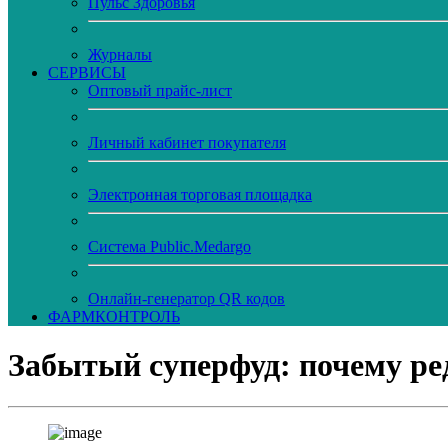
Пульс Здоровья
Журналы
CЕРВИСЫ
Оптовый прайс-лист
Личный кабинет покупателя
Электронная торговая площадка
Система Public.Medargo
Онлайн-генератор QR кодов
ФАРМКОНТРОЛЬ
Забытый суперфуд: почему ре