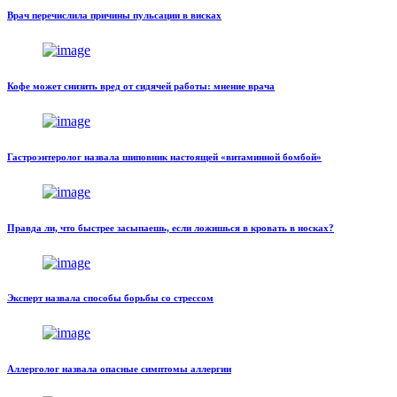
Врач перечислила причины пульсации в висках
Кофе может снизить вред от сидячей работы: мнение врача
Гастроэнтеролог назвала шиповник настоящей «витаминной бомбой»
Правда ли, что быстрее засыпаешь, если ложишься в кровать в носках?
Эксперт назвала способы борьбы со стрессом
Аллерголог назвала опасные симптомы аллергии