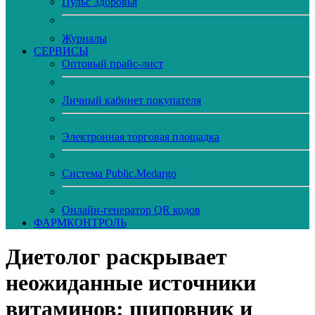
Пульс Здоровья
Журналы
CЕРВИСЫ
Оптовый прайс-лист
Личный кабинет покупателя
Электронная торговая площадка
Система Public.Medargo
Онлайн-генератор QR кодов
ФАРМКОНТРОЛЬ
Диетолог раскрывает
неожиданные источники
витаминов: шиповник и