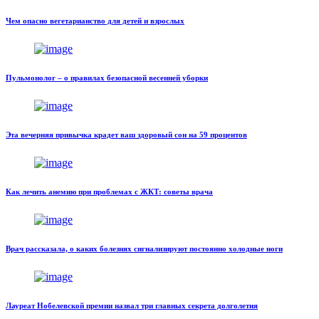
Чем опасно вегетарианство для детей и взрослых
Пульмонолог – о правилах безопасной весенней уборки
Эта вечерняя привычка крадет ваш здоровый сон на 59 процентов
Как лечить анемию при проблемах с ЖКТ: советы врача
Врач рассказала, о каких болезнях сигнализируют постоянно холодные ноги
Лауреат Нобелевской премии назвал три главных секрета долголетия