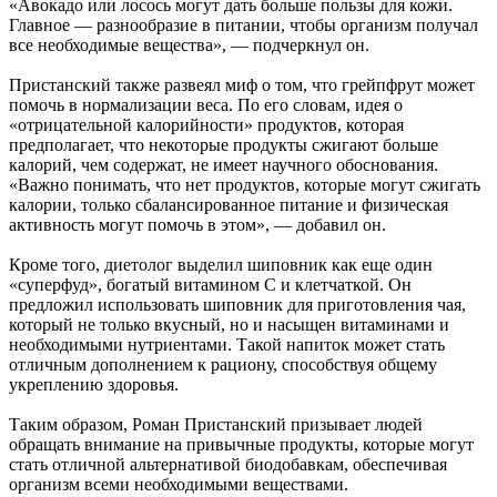
«Авокадо или лосось могут дать больше пользы для кожи.
Главное — разнообразие в питании, чтобы организм получал
все необходимые вещества», — подчеркнул он.
Пристанский также развеял миф о том, что грейпфрут может
помочь в нормализации веса. По его словам, идея о
«отрицательной калорийности» продуктов, которая
предполагает, что некоторые продукты сжигают больше
калорий, чем содержат, не имеет научного обоснования.
«Важно понимать, что нет продуктов, которые могут сжигать
калории, только сбалансированное питание и физическая
активность могут помочь в этом», — добавил он.
Кроме того, диетолог выделил шиповник как еще один
«суперфуд», богатый витамином С и клетчаткой. Он
предложил использовать шиповник для приготовления чая,
который не только вкусный, но и насыщен витаминами и
необходимыми нутриентами. Такой напиток может стать
отличным дополнением к рациону, способствуя общему
укреплению здоровья.
Таким образом, Роман Пристанский призывает людей
обращать внимание на привычные продукты, которые могут
стать отличной альтернативой биодобавкам, обеспечивая
организм всеми необходимыми веществами.