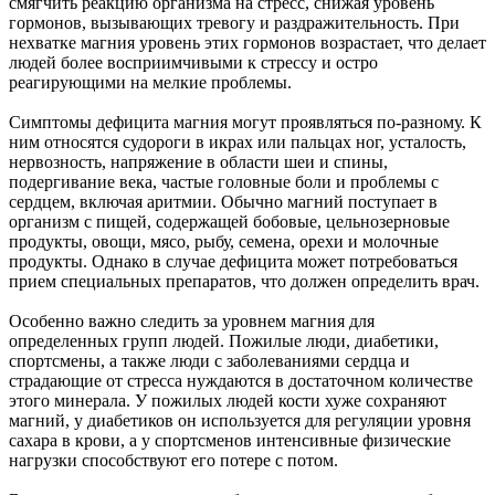
смягчить реакцию организма на стресс, снижая уровень
гормонов, вызывающих тревогу и раздражительность. При
нехватке магния уровень этих гормонов возрастает, что делает
людей более восприимчивыми к стрессу и остро
реагирующими на мелкие проблемы.
Симптомы дефицита магния могут проявляться по-разному. К
ним относятся судороги в икрах или пальцах ног, усталость,
нервозность, напряжение в области шеи и спины,
подергивание века, частые головные боли и проблемы с
сердцем, включая аритмии. Обычно магний поступает в
организм с пищей, содержащей бобовые, цельнозерновые
продукты, овощи, мясо, рыбу, семена, орехи и молочные
продукты. Однако в случае дефицита может потребоваться
прием специальных препаратов, что должен определить врач.
Особенно важно следить за уровнем магния для
определенных групп людей. Пожилые люди, диабетики,
спортсмены, а также люди с заболеваниями сердца и
страдающие от стресса нуждаются в достаточном количестве
этого минерала. У пожилых людей кости хуже сохраняют
магний, у диабетиков он используется для регуляции уровня
сахара в крови, а у спортсменов интенсивные физические
нагрузки способствуют его потере с потом.