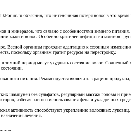
dikForum.ru объяснил, что интенсивная потеря волос в это врем
нов и минералов, что связано с особенностями зимнего питани
оянии кожи и волос. Особенно критичен дефицит витаминов групп
ос. Весной организм проходит адаптацию к сезонным изменения
ств, поскольку организм тратит ресурсы на перестройку.
а в зимний период могут ухудшить состояние волос. Солнечный 
 состоянии.
ованного питания. Рекомендуется включить в рацион продукты, 
ягких шампуней без сульфатов, регулярный массаж головы и пр
торов, избегая частого использования фена и укладочных средст
еская активность способствуют укреплению волосяных луковиц. 
 назначения лечения.
истов.