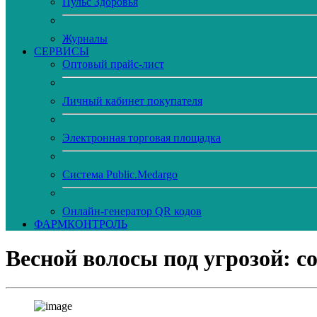
Пульс Здоровья
Журналы
CЕРВИСЫ
Оптовый прайс-лист
Личный кабинет покупателя
Электронная торговая площадка
Система Public.Medargo
Онлайн-генератор QR кодов
ФАРМКОНТРОЛЬ
Весной волосы под угрозой: с