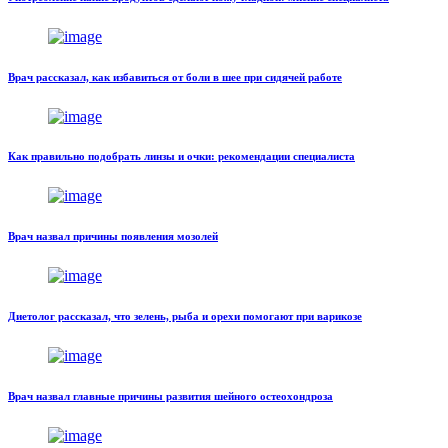
Врач рассказал, как избавиться от боли в шее при сидячей работе
Как правильно подобрать линзы и очки: рекомендации специалиста
Врач назвал причины появления мозолей
Диетолог рассказал, что зелень, рыба и орехи помогают при варикозе
Врач назвал главные причины развития шейного остеохондроза