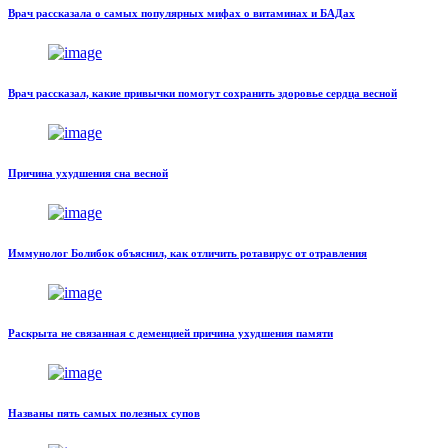
Врач рассказала о самых популярных мифах о витаминах и БАДах
Врач рассказал, какие привычки помогут сохранить здоровье сердца весной
Причина ухудшения сна весной
Иммунолог Болибок объяснил, как отличить ротавирус от отравления
Раскрыта не связанная с деменцией причина ухудшения памяти
Названы пять самых полезных супов