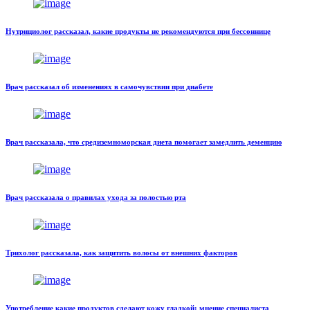
Нутрициолог рассказал, какие продукты не рекомендуются при бессоннице
Врач рассказал об изменениях в самочувствии при диабете
Врач рассказала, что средиземноморская диета помогает замедлить деменцию
Врач рассказала о правилах ухода за полостью рта
Трихолог рассказала, как защитить волосы от внешних факторов
Употребление какие продуктов сделают кожу гладкой: мнение специалиста