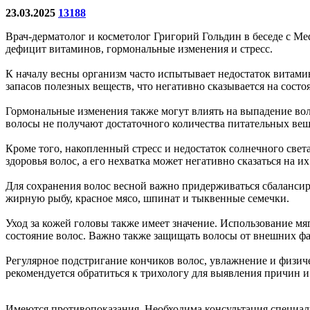
23.03.2025
13188
Врач-дерматолог и косметолог Григорий Гольдин в беседе с Me
дефицит витаминов, гормональные изменения и стресс.
К началу весны организм часто испытывает недостаток витами
запасов полезных веществ, что негативно сказывается на сост
Гормональные изменения также могут влиять на выпадение вол
волосы не получают достаточного количества питательных веще
Кроме того, накопленный стресс и недостаток солнечного свет
здоровья волос, а его нехватка может негативно сказаться на их
Для сохранения волос весной важно придерживаться сбалансир
жирную рыбу, красное мясо, шпинат и тыквенные семечки.
Уход за кожей головы также имеет значение. Использование м
состояние волос. Важно также защищать волосы от внешних фак
Регулярное подстригание кончиков волос, увлажнение и физич
рекомендуется обратиться к трихологу для выявления причин и
Имеются противопоказания. Необходима консультация специал